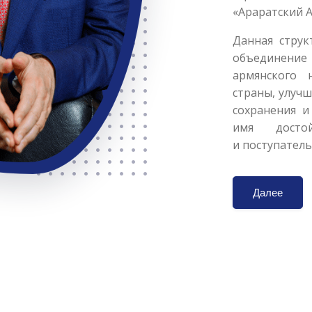
«Араратский 
Данная струк
объединение
армянского 
страны, улуч
сохранения и
имя досто
и поступател
Далее