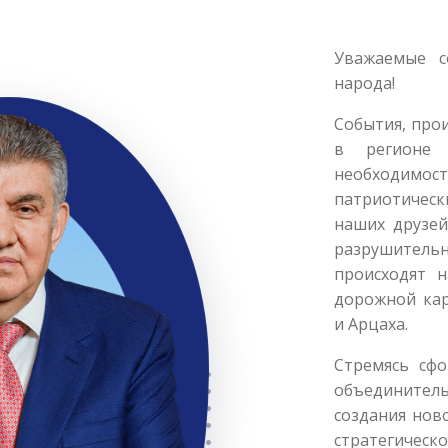
Уважаемые с
народа!
События, про
в регионе 
необходимост
патриотическ
наших друзей
разрушительн
происходят 
дорожной ка
и Арцаха.
Стремясь сф
объединител
создания нов
стратегиче